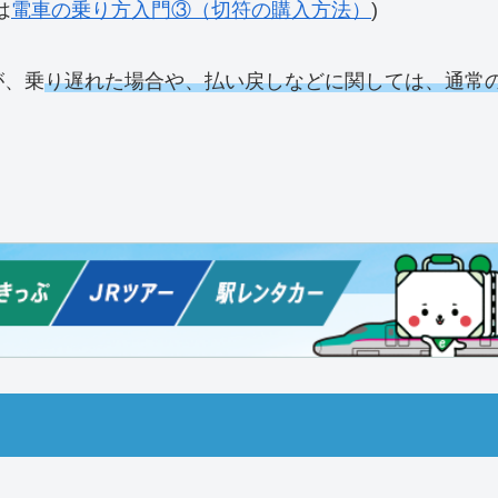
は
電車の乗り方入門③（切符の購入方法）
)
が、乗
り遅れた場合や、払い戻しなどに関しては、通常