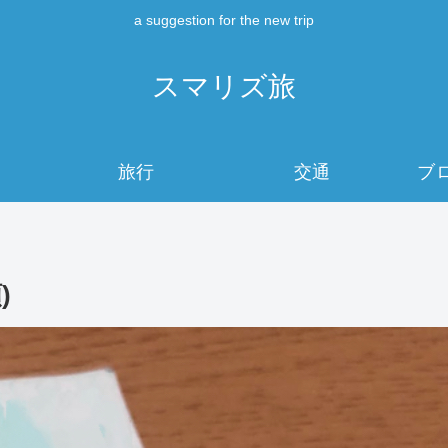
a suggestion for the new trip
スマリズ旅
旅行
交通
ブ
)