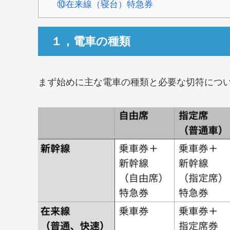
⑩在来線（寝台）特急券
１，電車の種類
まず始めに主な電車の種類と必要な切符につ