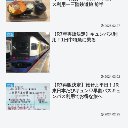
ス利用ー三陸鉄道旅 前半
2025.02.27
【R7年再販決定】キュンパス利
交通
用！1日中特急に乗る
2024.03.02
【R7再販決定】旅せよ平日！JR
交通
東日本たびキュン♡早割パスキュ
ンパス利用でお得な旅へ
2024.02.25