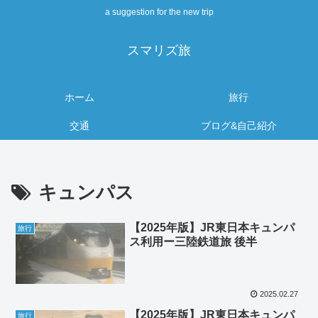
a suggestion for the new trip
スマリズ旅
ホーム
旅行
交通
ブログ&自己紹介
キュンパス
【2025年版】JR東日本キュンパ
旅行
ス利用ー三陸鉄道旅 後半
2025.02.27
【2025年版】JR東日本キュンパ
旅行