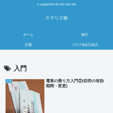
a suggestion for the new trip
スマリズ旅
ホーム
旅行
交通
ブログ&自己紹介
入門
電車の乗り方入門②(切符の有効
交通
期間・変更)