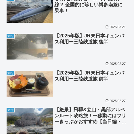
線？ 全国的に珍しい博多南線に
乗車！
2025.03.21
【2025年版】JR東日本キュンパ
旅行
ス利用ー三陸鉄道旅 後半
2025.02.27
【2025年版】JR東日本キュンパ
旅行
ス利用ー三陸鉄道旅 前半
2025.02.27
【絶景】飛騨&立山・黒部アルペ
旅行
ンルート攻略旅！ー移動にはフリ
ーきっぷがおすすめ【当日編・2
日目】