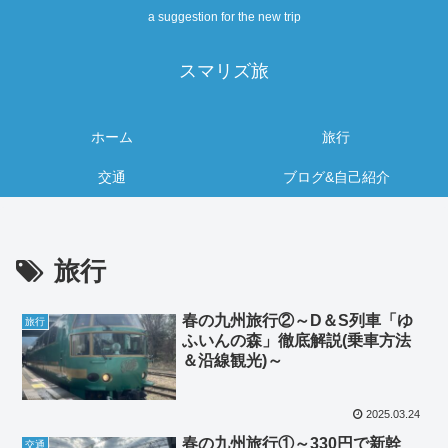
a suggestion for the new trip
スマリズ旅
ホーム
旅行
交通
ブログ&自己紹介
旅行
春の九州旅行②～D＆S列車「ゆ
旅行
ふいんの森」徹底解説(乗車方法
＆沿線観光)～
2025.03.24
春の九州旅行①～330円で新幹
交通