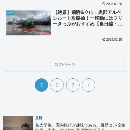
2025.02.25
【絶景】飛騨&立山・黒部アルペ
旅行
ンルート攻略旅！ー移動にはフリ
ーきっぷがおすすめ【当日編・1
日目】
2025.02.25
次のページ
次
1
2
3
へ
KN
某大学生。国内旅行が趣味である。目標はJR全線