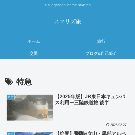
a suggestion for the new trip
スマリズ旅
ホーム
旅行
交通
ブログ&自己紹介
特急
【2025年版】JR東日本キュンパ
旅行
ス利用ー三陸鉄道旅 後半
2025.02.27
【絶景】飛騨&立山・黒部アルペ
旅行