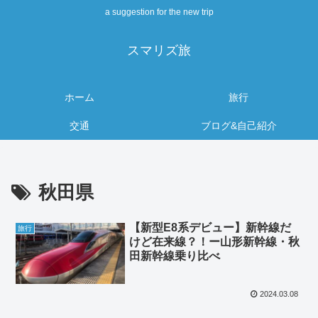
a suggestion for the new trip
スマリズ旅
ホーム
旅行
交通
ブログ&自己紹介
秋田県
【新型E8系デビュー】新幹線だ
旅行
けど在来線？！ー山形新幹線・秋
田新幹線乗り比べ
2024.03.08