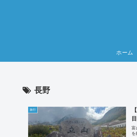
ホーム
長野
旅行
富
を