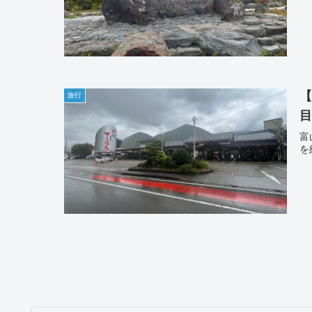
旅行
富
を