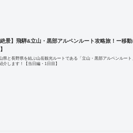
【絶景】飛騨&立山・黒部アルペンルート攻略旅！ー移動
目】
山県と長野県を結ぶ山岳観光ルートである「立山・黒部アルペンルート
紹介します！【当日編・1日目】