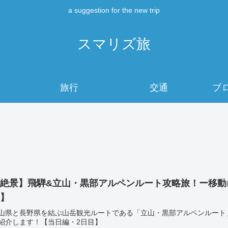
a suggestion for the new trip
スマリズ旅
旅行
交通
ブ
【絶景】飛騨&立山・黒部アルペンルート攻略旅！ー移動
目】
山県と長野県を結ぶ山岳観光ルートである「立山・黒部アルペンルート
紹介します！【当日編・2日目】