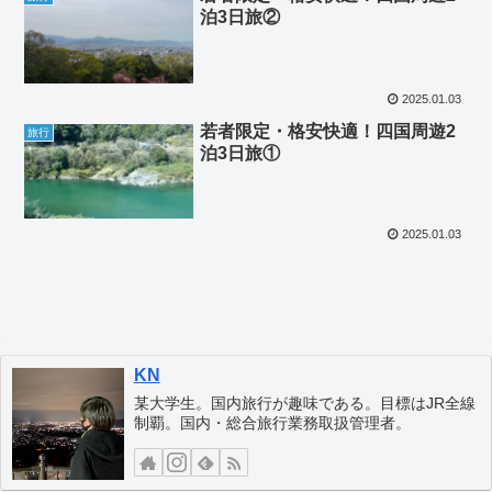
泊3日旅②
2025.01.03
若者限定・格安快適！四国周遊2
旅行
泊3日旅①
2025.01.03
KN
某大学生。国内旅行が趣味である。目標はJR全線
制覇。国内・総合旅行業務取扱管理者。