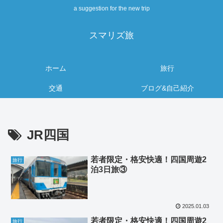
a suggestion for the new trip
スマリズ旅
ホーム
旅行
交通
ブログ&自己紹介
JR四国
若者限定・格安快適！四国周遊2
旅行
泊3日旅③
2025.01.03
若者限定・格安快適！四国周遊2
旅行