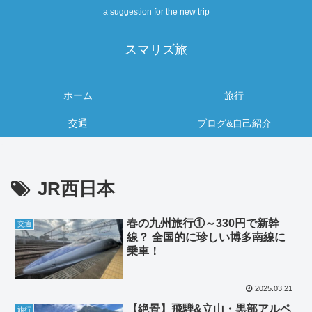
a suggestion for the new trip
スマリズ旅
ホーム
旅行
交通
ブログ&自己紹介
JR西日本
春の九州旅行①～330円で新幹
交通
線？ 全国的に珍しい博多南線に
乗車！
2025.03.21
【絶景】飛騨&立山・黒部アルペ
旅行